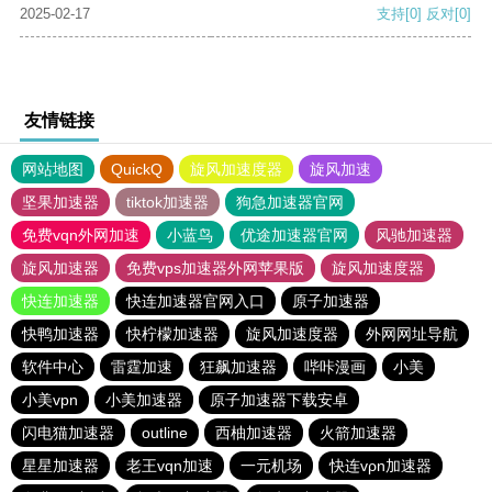
2025-02-17
支持
[0]
反对
[0]
友情链接
网站地图
QuickQ
旋风加速度器
旋风加速
坚果加速器
tiktok加速器
狗急加速器官网
免费vqn外网加速
小蓝鸟
优途加速器官网
风驰加速器
旋风加速器
免费vps加速器外网苹果版
旋风加速度器
快连加速器
快连加速器官网入口
原子加速器
快鸭加速器
快柠檬加速器
旋风加速度器
外网网址导航
软件中心
雷霆加速
狂飙加速器
哔咔漫画
小美
小美vpn
小美加速器
原子加速器下载安卓
闪电猫加速器
outline
西柚加速器
火箭加速器
星星加速器
老王vqn加速
一元机场
快连vρn加速器