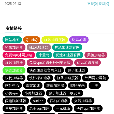
2025-02-13
支持
[0]
反对
[0]
友情链接
网站地图
QuickQ
旋风加速度器
旋风加速
坚果加速器
tiktok加速器
狗急加速器官网
免费vqn外网加速
小蓝鸟
优途加速器官网
风驰加速器
旋风加速器
免费vps加速器外网苹果版
旋风加速度器
快连加速器
快连加速器官网入口
原子加速器
快鸭加速器
快柠檬加速器
旋风加速度器
外网网址导航
软件中心
雷霆加速
狂飙加速器
哔咔漫画
小美
小美vpn
小美加速器
原子加速器下载安卓
闪电猫加速器
outline
西柚加速器
火箭加速器
星星加速器
老王vqn加速
一元机场
快连vρn加速器