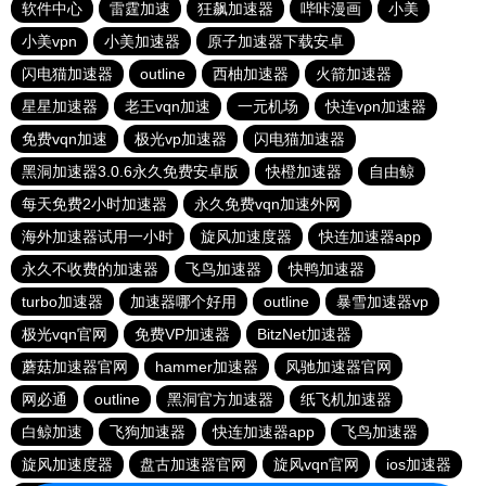
软件中心
雷霆加速
狂飙加速器
哔咔漫画
小美
小美vpn
小美加速器
原子加速器下载安卓
闪电猫加速器
outline
西柚加速器
火箭加速器
星星加速器
老王vqn加速
一元机场
快连vρn加速器
免费vqn加速
极光vp加速器
闪电猫加速器
黑洞加速器3.0.6永久免费安卓版
快橙加速器
自由鲸
每天免费2小时加速器
永久免费vqn加速外网
海外加速器试用一小时
旋风加速度器
快连加速器app
永久不收费的加速器
飞鸟加速器
快鸭加速器
turbo加速器
加速器哪个好用
outline
暴雪加速器vp
极光vqn官网
免费VP加速器
BitzNet加速器
蘑菇加速器官网
hammer加速器
风驰加速器官网
网必通
outline
黑洞官方加速器
纸飞机加速器
白鲸加速
飞狗加速器
快连加速器app
飞鸟加速器
旋风加速度器
盘古加速器官网
旋风vqn官网
ios加速器