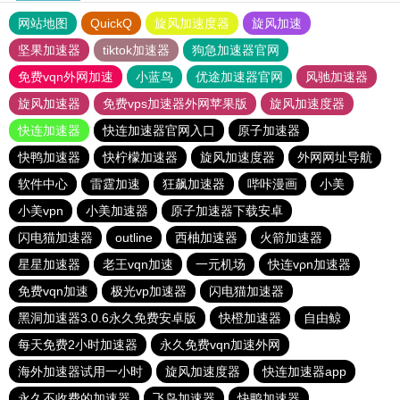
网站地图
QuickQ
旋风加速度器
旋风加速
坚果加速器
tiktok加速器
狗急加速器官网
免费vqn外网加速
小蓝鸟
优途加速器官网
风驰加速器
旋风加速器
免费vps加速器外网苹果版
旋风加速度器
快连加速器
快连加速器官网入口
原子加速器
快鸭加速器
快柠檬加速器
旋风加速度器
外网网址导航
软件中心
雷霆加速
狂飙加速器
哔咔漫画
小美
小美vpn
小美加速器
原子加速器下载安卓
闪电猫加速器
outline
西柚加速器
火箭加速器
星星加速器
老王vqn加速
一元机场
快连vρn加速器
免费vqn加速
极光vp加速器
闪电猫加速器
黑洞加速器3.0.6永久免费安卓版
快橙加速器
自由鲸
每天免费2小时加速器
永久免费vqn加速外网
海外加速器试用一小时
旋风加速度器
快连加速器app
永久不收费的加速器
飞鸟加速器
快鸭加速器