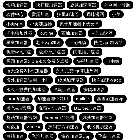
快鸭加速器
快柠檬加速器
旋风加速度器
外网网址导航
软件中心
雷霆加速
狂飙加速器
哔咔漫画
小美
小美vpn
小美加速器
原子加速器下载安卓
闪电猫加速器
outline
西柚加速器
火箭加速器
星星加速器
老王vqn加速
一元机场
快连vρn加速器
免费vqn加速
极光vp加速器
闪电猫加速器
黑洞加速器3.0.6永久免费安卓版
快橙加速器
自由鲸
每天免费2小时加速器
永久免费vqn加速外网
海外加速器试用一小时
旋风加速度器
快连加速器app
永久不收费的加速器
飞鸟加速器
快鸭加速器
turbo加速器
加速器哪个好用
outline
暴雪加速器vp
极光vqn官网
免费VP加速器
BitzNet加速器
蘑菇加速器官网
hammer加速器
风驰加速器官网
网必通
outline
黑洞官方加速器
纸飞机加速器
白鲸加速
飞狗加速器
快连加速器app
飞鸟加速器