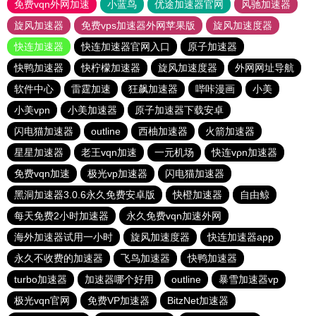
免费vqn外网加速
小蓝鸟
优途加速器官网
风驰加速器
旋风加速器
免费vps加速器外网苹果版
旋风加速度器
快连加速器
快连加速器官网入口
原子加速器
快鸭加速器
快柠檬加速器
旋风加速度器
外网网址导航
软件中心
雷霆加速
狂飙加速器
哔咔漫画
小美
小美vpn
小美加速器
原子加速器下载安卓
闪电猫加速器
outline
西柚加速器
火箭加速器
星星加速器
老王vqn加速
一元机场
快连vρn加速器
免费vqn加速
极光vp加速器
闪电猫加速器
黑洞加速器3.0.6永久免费安卓版
快橙加速器
自由鲸
每天免费2小时加速器
永久免费vqn加速外网
海外加速器试用一小时
旋风加速度器
快连加速器app
永久不收费的加速器
飞鸟加速器
快鸭加速器
turbo加速器
加速器哪个好用
outline
暴雪加速器vp
极光vqn官网
免费VP加速器
BitzNet加速器