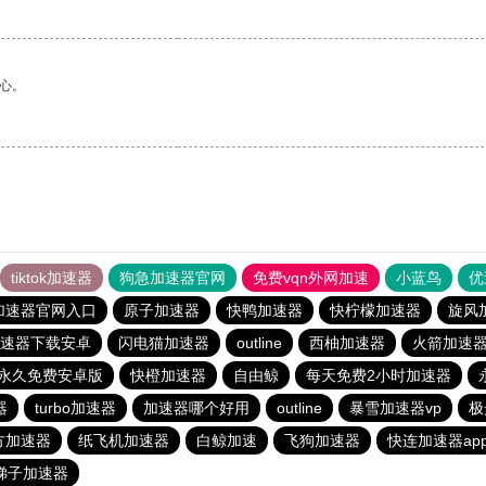
心。
tiktok加速器
狗急加速器官网
免费vqn外网加速
小蓝鸟
优
加速器官网入口
原子加速器
快鸭加速器
快柠檬加速器
旋风
速器下载安卓
闪电猫加速器
outline
西柚加速器
火箭加速
.6永久免费安卓版
快橙加速器
自由鲸
每天免费2小时加速器
器
turbo加速器
加速器哪个好用
outline
暴雪加速器vp
极
方加速器
纸飞机加速器
白鲸加速
飞狗加速器
快连加速器ap
梯子加速器