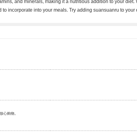
amins, and minerals, making it a nutritious addition to your diet
d to incorporate into your meals. Try adding suansuanru to your 
够放心购物。