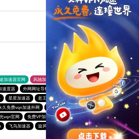
支持
[0]
反对
[0]
支持
[0]
反对
[0]
途加速器官网
风驰加速器
旋风加速器
加速度器
外网网址导航
软件中心
雷霆加速
狂飙加速器
器
星星加速器
老王vqn加速
一元机场
快连vρn加速器
永久免费vqn加速外网
海外加速器试用一小时
旋风加速度器
光vqn官网
免费VP加速器
BitzNet加速器
蘑菇加速器官网
p
飞鸟加速器
旋风加速度器
盘古加速器官网