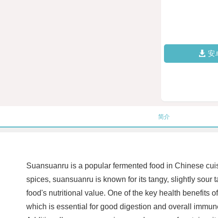
安
简介
Suansuanru is a popular fermented food in Chinese cuis
spices, suansuanru is known for its tangy, slightly sour
food's nutritional value. One of the key health benefits o
which is essential for good digestion and overall immu