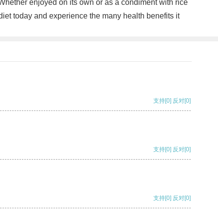
. Whether enjoyed on its own or as a condiment with rice
diet today and experience the many health benefits it
支持
[0]
反对
[0]
支持
[0]
反对
[0]
支持
[0]
反对
[0]