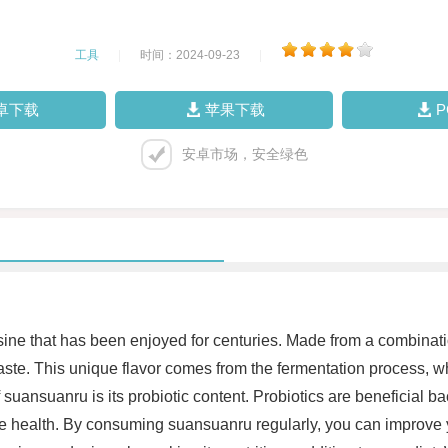
工具
|
时间：2024-09-23
|
卓下载
苹果下载
安卓市场，安全绿色
ine that has been enjoyed for centuries. Made from a combinati
 taste. This unique flavor comes from the fermentation process, 
f suansuanru is its probiotic content. Probiotics are beneficial b
ne health. By consuming suansuanru regularly, you can improve