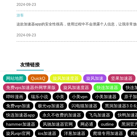
2024-09-23
游客
这款加速器app的安全性很高，使用过程中不会泄露个人信息，让我非常放
2024-09-23
友情链接
网站地图
QuickQ
旋风加速度器
旋风加速
坚果加速器
免费vps加速器外网苹果版
旋风加速度器
快连加速器
快连
哔咔漫画
瑞乐小说
小美
小美vpn
小美加速器
原子加
免费vqn加速
极光vp加速器
闪电猫加速器
黑洞加速器3.0
快连加速器app
永久不收费的加速器
飞鸟加速器
快鸭加速
hammer加速器
风驰加速器官网
网必通
outline
黑洞官
旋风vqn官网
ios加速器
洋葱加速器
爬墙专用加速器
爬