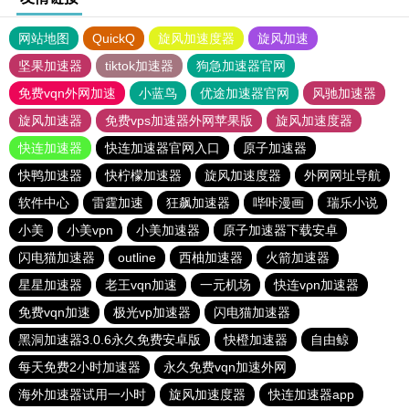
网站地图
QuickQ
旋风加速度器
旋风加速
坚果加速器
tiktok加速器
狗急加速器官网
免费vqn外网加速
小蓝鸟
优途加速器官网
风驰加速器
旋风加速器
免费vps加速器外网苹果版
旋风加速度器
快连加速器
快连加速器官网入口
原子加速器
快鸭加速器
快柠檬加速器
旋风加速度器
外网网址导航
软件中心
雷霆加速
狂飙加速器
哔咔漫画
瑞乐小说
小美
小美vpn
小美加速器
原子加速器下载安卓
闪电猫加速器
outline
西柚加速器
火箭加速器
星星加速器
老王vqn加速
一元机场
快连vρn加速器
免费vqn加速
极光vp加速器
闪电猫加速器
黑洞加速器3.0.6永久免费安卓版
快橙加速器
自由鲸
每天免费2小时加速器
永久免费vqn加速外网
海外加速器试用一小时
旋风加速度器
快连加速器app