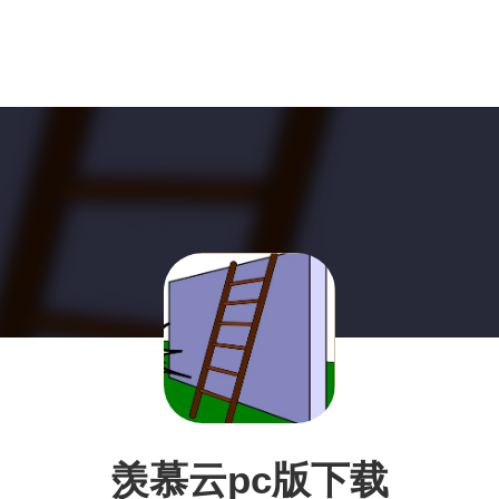
羡慕云pc版下载