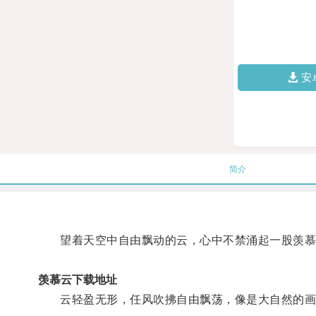
安
简介
望着天空中自由飘动的云，心中不禁涌起一股羡慕
羡慕云下载地址
云轻盈无形，任风吹拂自由飘荡，像是大自然的画