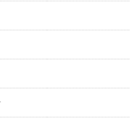
。
。
。