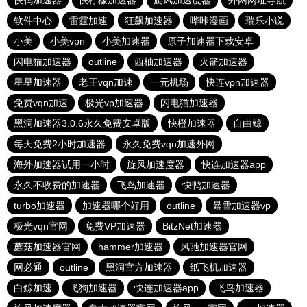
快鸭加速器
快柠檬加速器
旋风加速度器
外网网址导航
软件中心
雷霆加速
狂飙加速器
哔咔漫画
瑞乐小说
小美
小美vpn
小美加速器
原子加速器下载安卓
闪电猫加速器
outline
西柚加速器
火箭加速器
星星加速器
老王vqn加速
一元机场
快连vρn加速器
免费vqn加速
极光vp加速器
闪电猫加速器
黑洞加速器3.0.6永久免费安卓版
快橙加速器
自由鲸
每天免费2小时加速器
永久免费vqn加速外网
海外加速器试用一小时
旋风加速度器
快连加速器app
永久不收费的加速器
飞鸟加速器
快鸭加速器
turbo加速器
加速器哪个好用
outline
暴雪加速器vp
极光vqn官网
免费VP加速器
BitzNet加速器
蘑菇加速器官网
hammer加速器
风驰加速器官网
网必通
outline
黑洞官方加速器
纸飞机加速器
白鲸加速
飞狗加速器
快连加速器app
飞鸟加速器