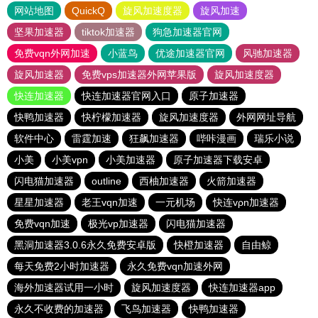
网站地图
QuickQ
旋风加速度器
旋风加速
坚果加速器
tiktok加速器
狗急加速器官网
免费vqn外网加速
小蓝鸟
优途加速器官网
风驰加速器
旋风加速器
免费vps加速器外网苹果版
旋风加速度器
快连加速器
快连加速器官网入口
原子加速器
快鸭加速器
快柠檬加速器
旋风加速度器
外网网址导航
软件中心
雷霆加速
狂飙加速器
哔咔漫画
瑞乐小说
小美
小美vpn
小美加速器
原子加速器下载安卓
闪电猫加速器
outline
西柚加速器
火箭加速器
星星加速器
老王vqn加速
一元机场
快连vρn加速器
免费vqn加速
极光vp加速器
闪电猫加速器
黑洞加速器3.0.6永久免费安卓版
快橙加速器
自由鲸
每天免费2小时加速器
永久免费vqn加速外网
海外加速器试用一小时
旋风加速度器
快连加速器app
永久不收费的加速器
飞鸟加速器
快鸭加速器