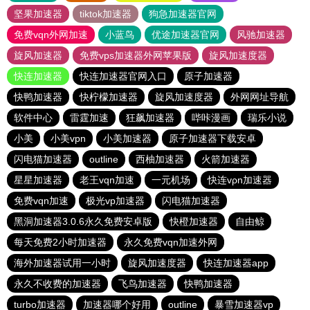
坚果加速器
tiktok加速器
狗急加速器官网
免费vqn外网加速
小蓝鸟
优途加速器官网
风驰加速器
旋风加速器
免费vps加速器外网苹果版
旋风加速度器
快连加速器
快连加速器官网入口
原子加速器
快鸭加速器
快柠檬加速器
旋风加速度器
外网网址导航
软件中心
雷霆加速
狂飙加速器
哔咔漫画
瑞乐小说
小美
小美vpn
小美加速器
原子加速器下载安卓
闪电猫加速器
outline
西柚加速器
火箭加速器
星星加速器
老王vqn加速
一元机场
快连vρn加速器
免费vqn加速
极光vp加速器
闪电猫加速器
黑洞加速器3.0.6永久免费安卓版
快橙加速器
自由鲸
每天免费2小时加速器
永久免费vqn加速外网
海外加速器试用一小时
旋风加速度器
快连加速器app
永久不收费的加速器
飞鸟加速器
快鸭加速器
turbo加速器
加速器哪个好用
outline
暴雪加速器vp