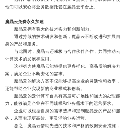
他们可以安心将业务数据托管在魔晶云平台上。
魔晶云免费永久加速
魔晶云拥有强大的技术实力和创新能力。
通过持续的技术研发和创新，魔晶云不断改进和扩展自
身的产品和服务。
与此同时，魔晶云还积极与合作伙伴合作，共同推动云
计算技术的发展和应用。
这些努力使魔晶云能够提供更多样化、高品质的解决方
案，满足企业不断变化的需求。
魔晶云的解决方案不仅能够提高企业的灵活性和效率，
还能帮助企业实现新的商业模式和创新。
魔晶云的云计算平台具有高度可扩展性和强大的处理能
力，能够满足企业在不同规模和业务需求下的运营要求。
企业可以根据自身的需求选择和定制魔晶云的产品和服
务，从而实现更高效、更灵活的业务运营。
总之，魔晶云借助先进的技术和严格的数据安全措施，