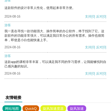
游客
这款软件的设计非常人性化，使用起来非常方便。
2024-08-16
支持
[0]
反对
[0]
游客
我一直在寻找一款功能强大、操作简单的办公软件，终于找到了它。这
款软件的功能非常强大，可以满足我日常办公的所有需求。操作也很简
单，即使是小白也能快速上手。
2024-08-16
支持
[0]
反对
[0]
游客
这款app的课程非常丰富，可以满足我不同的学习需求，让我能够找到自
己感兴趣的知识。
2024-08-16
支持
[0]
反对
[0]
友情链接
网站地图
QuickQ
旋风加速度器
旋风加速