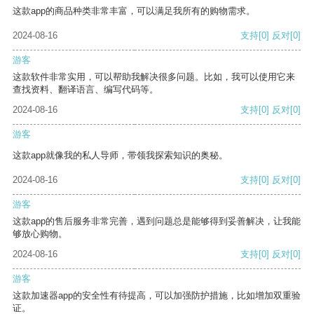
这款app的商品种类非常丰富，可以满足我所有的购物需求。
2024-08-16
支持
[0]
反对
[0]
游客
这款软件非常实用，可以帮助我解决很多问题。比如，我可以使用它来
查找资料、翻译语言、编写代码等。
2024-08-16
支持
[0]
反对
[0]
游客
这款app就像我的私人导师，带领我探索知识的奥秘。
2024-08-16
支持
[0]
反对
[0]
游客
这款app的售后服务非常完善，遇到问题总是能够得到妥善解决，让我能
够放心购物。
2024-08-16
支持
[0]
反对
[0]
游客
这款加速器app的安全性有待提高，可以加强防护措施，比如增加双重验
证。