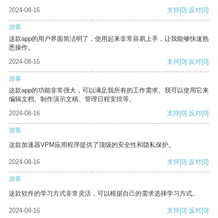
2024-08-16
支持
[0]
反对
[0]
游客
这款app的用户界面简洁明了，使用起来非常容易上手，让我能够快速熟
悉操作。
2024-08-16
支持
[0]
反对
[0]
游客
这款app的功能非常强大，可以满足我所有的工作需求。我可以使用它来
编辑文档、制作演示文稿、管理日程安排等。
2024-08-16
支持
[0]
反对
[0]
游客
这款加速器VPM应用程序提供了顶级的安全性和隐私保护。
2024-08-16
支持
[0]
反对
[0]
游客
这款软件的学习方式非常灵活，可以根据自己的需求选择学习方式。
2024-08-16
支持
[0]
反对
[0]