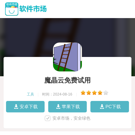
魔晶云免费试用
工具
|
时间：2024-08-16
|
安卓下载
苹果下载
PC下载
安卓市场，安全绿色